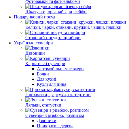
Фоторамки та фотоальбоми
Шкатулки, органайзери, сейфи
Подарунковий посуд
Келихи, чарки, стакани, кружки, чашки, пляшки
Столовий посуд та прибори
Українські сувеніри
Дзвоники
Карпатські сувеніри
Автомобільні масажери
Бочки
Для кухні
Кухлі для пива
Прихватки, фартухи, скатертини
Ляльки, статуетки
Сувеніри з різьбою, розписом
Дзвоники
Прикраси з дерева