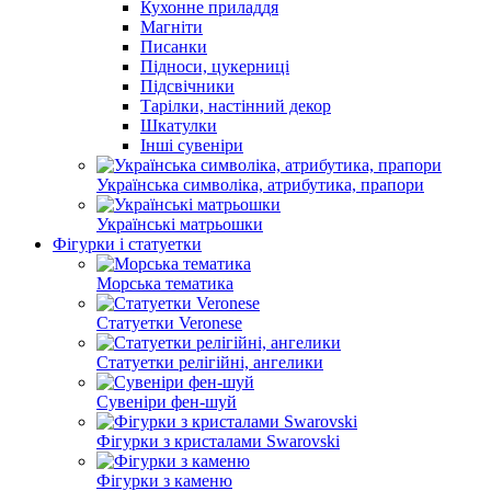
Кухонне приладдя
Магніти
Писанки
Підноси, цукерниці
Підсвічники
Тарілки, настінний декор
Шкатулки
Інші сувеніри
Українська символіка, атрибутика, прапори
Українські матрьошки
Фігурки і статуетки
Морська тематика
Статуетки Veronese
Статуетки релігійні, ангелики
Сувеніри фен-шуй
Фігурки з кристалами Swarovski
Фігурки з каменю