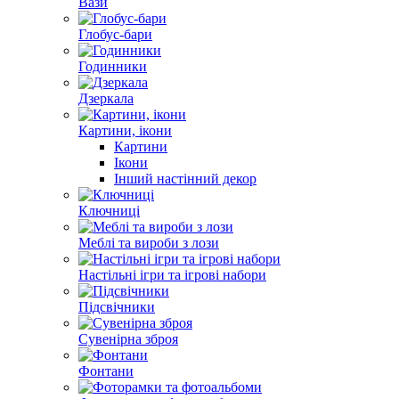
Вази
Глобус-бари
Годинники
Дзеркала
Картини, ікони
Картини
Ікони
Інший настінний декор
Ключниці
Меблі та вироби з лози
Настільні ігри та ігрові набори
Підсвічники
Сувенірна зброя
Фонтани