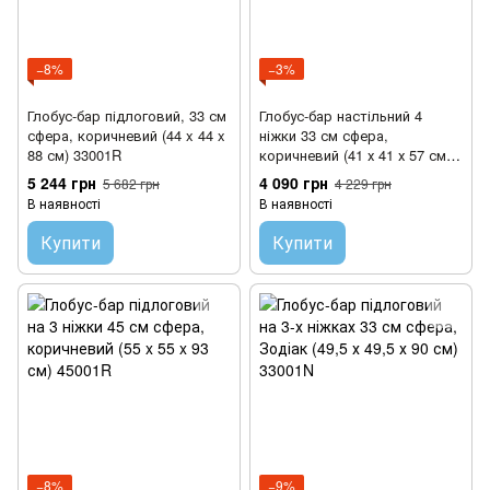
−8%
−3%
Глобус-бар підлоговий, 33 см
Глобус-бар настільний 4
сфера, коричневий (44 x 44 x
ніжки 33 см сфера,
88 см) 33001R
коричневий (41 х 41 х 57 см)
33006R
5 244 грн
4 090 грн
5 682 грн
4 229 грн
В наявності
В наявності
Купити
Купити
−8%
−9%