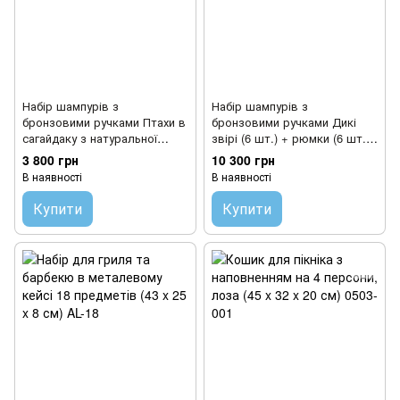
Набір шампурів з
Набір шампурів з
бронзовими ручками Птахи в
бронзовими ручками Дикі
сагайдаку з натуральної
звірі (6 шт.) + рюмки (6 шт.)
шкіри 470013
+ ніж в футлярі 470055
3 800 грн
10 300 грн
В наявності
В наявності
Купити
Купити