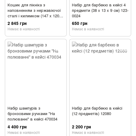
Кошик для пікніка з
Набір для барбекю в кейсі 4
наповненням з нержавіючої
предмети (38 x 13 x 9 см) 123-
сталі і килимком (147 x 120
0024
см) на 4 персони, лоза SD-
2 845 грн
650 грн
6215REV
Немає в наявності
Немає в наявності
Набір шампурів з
Набір для барбекю в кейсі
бронзовими ручками "На
(12 предметів) 12080
полюванні" в кейсі 470034
4 400 грн
2 200 грн
Немає в наявності
Немає в наявності