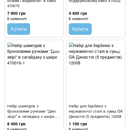
ножем і виделкою" в кейсі
подарунковому кейсі 470032
470075
7 900 грн
4 400 грн
В наявності
В наявності
Купити
Купити
Набір шампурів з
Набір для барбекю з
бронзовими ручками "Дикі
нержавіючої сталі в сумці GA
звірі" в сагайдаку з шкіри
Династія (5 предметів) 12008
470016-1
8 400 грн
1 100 грн
В наявності
В наявності