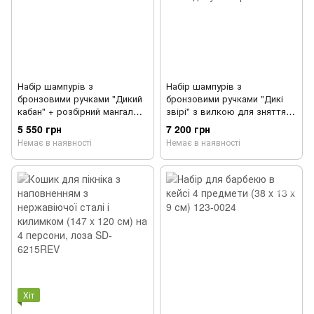
Набір шампурів з
Набір шампурів з
бронзовими ручками "Дикий
бронзовими ручками "Дикі
кабан" + розбірний мангал
звірі" з вилкою для зняття
"Лось" в шкіряному кейсі
м'яса та ножем в сагайдаку з
5 550 грн
7 200 грн
470061
шкіри 470092
Немає в наявності
Немає в наявності
Хіт