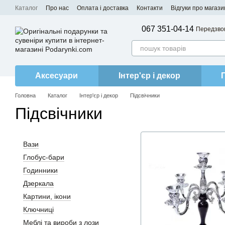
Перейти до основного контенту
Каталог
Про нас
Оплата і доставка
Контакти
Відгуки про магази
067 351-04-14
Передзво
Аксесуари
Інтер'єр і декор
Головна
Каталог
Інтер'єр і декор
Підсвічники
Підсвічники
Вази
Глобус-бари
Годинники
Дзеркала
Картини, ікони
Ключниці
Меблі та вироби з лози