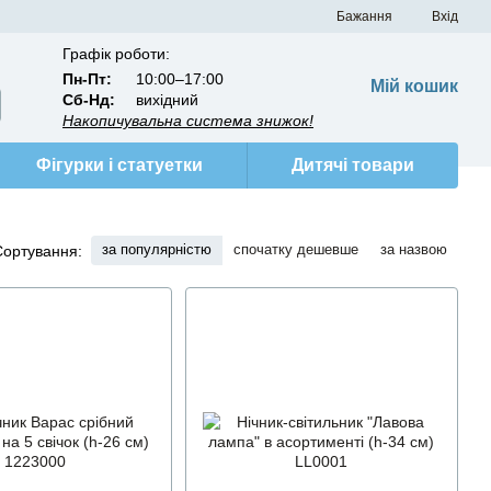
Бажання
Вхід
Графік роботи:
Пн-Пт:
10:00–17:00
Мій кошик
Сб-Нд:
вихідний
Накопичувальна система знижок!
Фігурки і статуетки
Дитячі товари
за популярністю
спочатку дешевше
за назвою
Сортування: