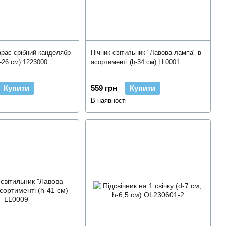
арас срібний канделябр
Нічник-світильник "Лавова лампа" в
h-26 см) 1223000
асортименті (h-34 см) LL0001
Купити
559 грн
Купити
В наявності