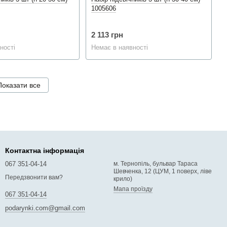
1005606
2 113 грн
ності
Немає в наявності
Показати все
Контактна інформація
067 351-04-14
м. Тернопіль, бульвар Тараса
Шевченка, 12 (ЦУМ, 1 поверх, ліве
Передзвонити вам?
крило)
Мапа проїзду
067 351-04-14
podarynki.com@gmail.com