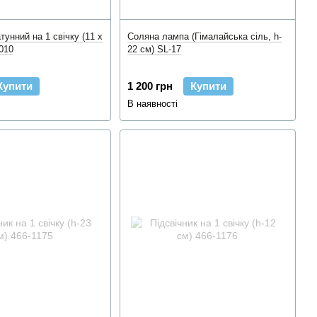
тунний на 1 свічку (11 x
Соляна лампа (Гімалайська сіль, h-
T010
22 см) SL-17
Купити
1 200 грн
Купити
В наявності