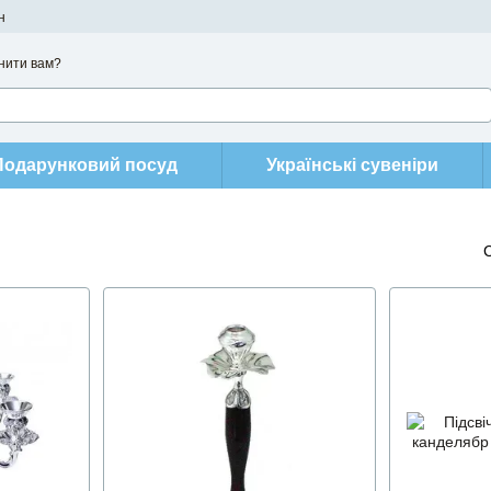
н
нити вам?
Подарунковий посуд
Українські сувеніри