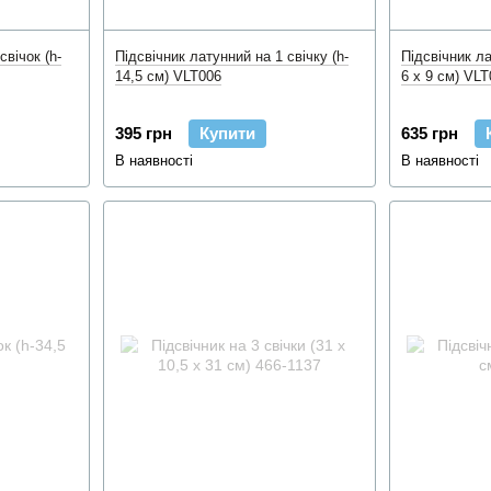
свічок (h-
Підсвічник латунний на 1 свічку (h-
Підсвічник ла
14,5 см) VLT006
6 x 9 см) VL
395 грн
Купити
635 грн
В наявності
В наявності