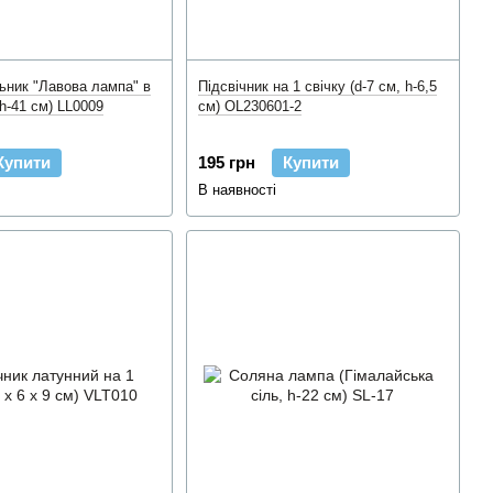
льник "Лавова лампа" в
Підсвічник на 1 свічку (d-7 см, h-6,5
h-41 см) LL0009
см) OL230601-2
Купити
195 грн
Купити
В наявності