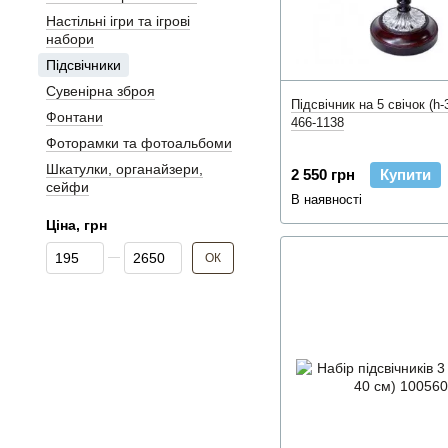
Настільні ігри та ігрові
набори
Підсвічники
Сувенірна зброя
Підсвічник на 5 свічок (h-
Фонтани
466-1138
Фоторамки та фотоальбоми
Шкатулки, органайзери,
2 550 грн
Купити
сейфи
В наявності
Ціна, грн
Від Ціна, грн
До Ціна, грн
ОК