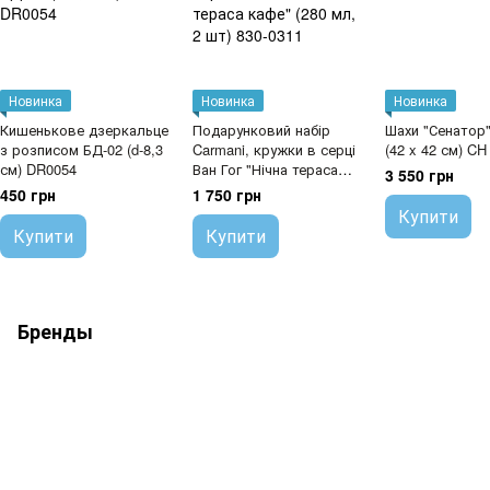
Новинка
Новинка
Новинка
Кишенькове дзеркальце
Подарунковий набір
Шахи "Сенатор
з розписом БД-02 (d-8,3
Carmani, кружки в серці
(42 x 42 см) CH
см) DR0054
Ван Гог "Нічна тераса
3 550 грн
кафе" (280 мл, 2 шт) 830-
450 грн
1 750 грн
0311
Купити
Купити
Купити
Бренды