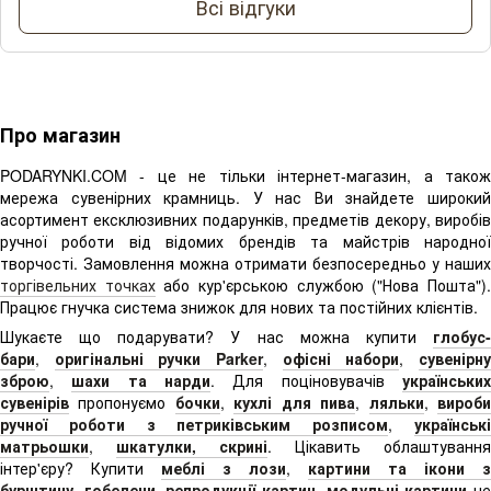
Всі відгуки
Про магазин
PODARYNKI.COM - це не тільки інтернет-магазин, а також
мережа сувенірних крамниць. У нас Ви знайдете широкий
асортимент ексклюзивних подарунків, предметів декору, виробів
ручної роботи від відомих брендів та майстрів народної
творчості. Замовлення можна отримати безпосередньо у наших
торгівельних точках
або кур'єрською службою ("Нова Пошта")
Працює гнучка система знижок для нових та постійних клієнтів.
Шукаєте що подарувати? У нас можна купити
глобус-
бари
,
оригінальні ручки Parker
,
офісні набори
,
сувенірн
зброю
,
шахи та нарди
. Для поціновувачів
українськи
сувенірів
пропонуємо
бочки
,
кухлі для пива
,
ляльки
,
вироб
ручної роботи з петриківським розписом
,
українськ
матрьошки
,
шкатулки, скрині
. Цікавить облаштування
інтер'єру? Купити
меблі з лози
,
картини та ікони з
бурштину
,
гобелени
,
репродукції картин
,
модульні картини
н