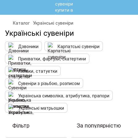
Каталог
Українські сувеніри
Українські сувеніри
Дзвоники
Карпатські сувеніри
Прихватки, фартухи, скатертини
Ляльки, статуетки
Сувеніри з різьбою, розписом
Українська символіка, атрибутика, прапори
Українські матрьошки
Фільтр
За популярністю