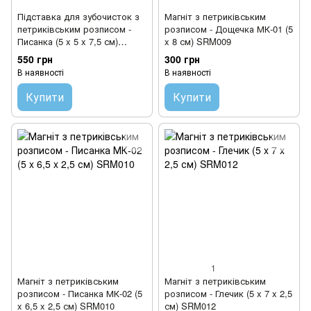
Підставка для зубочисток з
Магніт з петриківським
петриківським розписом -
розписом - Дощечка МК-01 (5
Писанка (5 x 5 x 7,5 см)
x 8 см) SRM009
SRKP001
550 грн
300 грн
В наявності
В наявності
Купити
Купити
1
Магніт з петриківським
Магніт з петриківським
розписом - Писанка МК-02 (5
розписом - Глечик (5 x 7 x 2,5
x 6,5 x 2,5 см) SRM010
см) SRM012