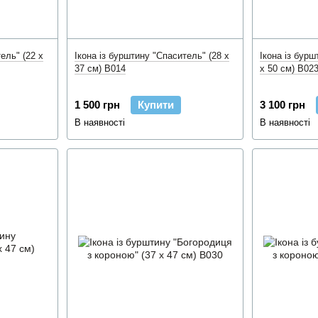
ель" (22 x
Ікона із бурштину "Спаситель" (28 x
Ікона із бурш
37 см) B014
x 50 см) B02
1 500 грн
Купити
3 100 грн
В наявності
В наявності