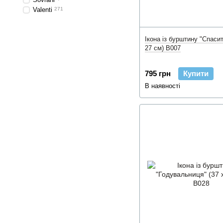
Valenti
271
Ікона із бурштину "Спасит
27 см) B007
795 грн
Купити
В наявності