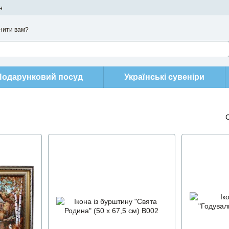
н
нити вам?
Подарунковий посуд
Українські сувеніри