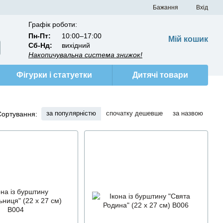
Бажання
Вхід
Графік роботи:
Пн-Пт:
10:00–17:00
Мій кошик
Сб-Нд:
вихідний
Накопичувальна система знижок!
Фігурки і статуетки
Дитячі товари
за популярністю
спочатку дешевше
за назвою
Сортування: