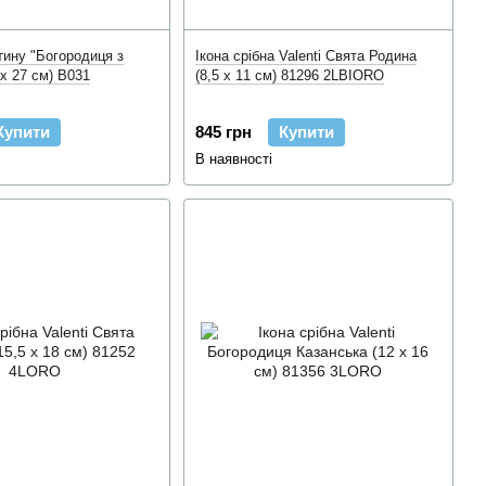
штину "Богородиця з
Ікона срібна Valenti Свята Родина
 x 27 см) B031
(8,5 x 11 см) 81296 2LBIORO
Купити
845 грн
Купити
В наявності