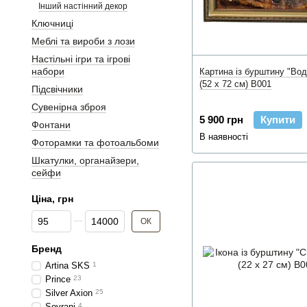
Інший настінний декор
Ключниці
Меблі та вироби з лози
Настільні ігри та ігрові
набори
Картина із бурштину "Во
(52 x 72 см) B001
Підсвічники
Сувенірна зброя
5 900 грн
Купити
Фонтани
В наявності
Фоторамки та фотоальбоми
Шкатулки, органайзери,
сейфи
Ціна, грн
Від Ціна, грн
До Ціна, грн
ОК
Бренд
Artina SKS
1
Prince
23
Silver Axion
25
Sovrani
4