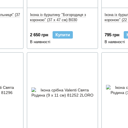
альниця" (37
Ікона із бурштину "Богородиця з
Ікона із бур
короною" (37 x 47 см) B030
короною" (22
2 650 грн
Купити
795 грн
В наявності
В наявності