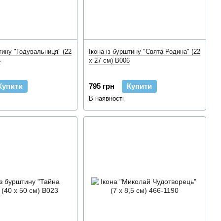
тину "Годувальниця" (22
Ікона із бурштину "Свята Родина" (22
4
x 27 см) B006
Купити
795 грн
Купити
В наявності