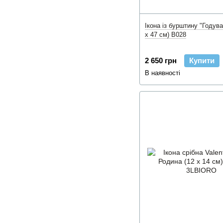
Ікона із бурштину "Годув
x 47 см) B028
2 650 грн
Купити
В наявності