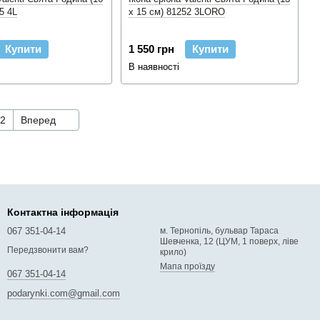
5 4L
x 15 см) 81252 3LORO
Купити
1 550 грн
Купити
В наявності
2
Вперед
Контактна інформація
067 351-04-14
м. Тернопіль, бульвар Тараса
Шевченка, 12 (ЦУМ, 1 поверх, ліве
Передзвонити вам?
крило)
Мапа проїзду
067 351-04-14
podarynki.com@gmail.com