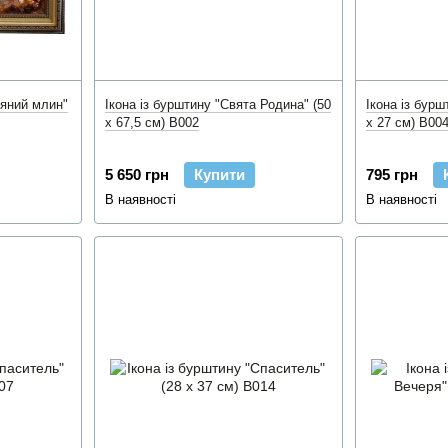
дяний млин"
Ікона із бурштину "Свята Родина" (50
Ікона із бурш
x 67,5 см) B002
x 27 см) B00
5 650 грн
Купити
795 грн
В наявності
В наявності