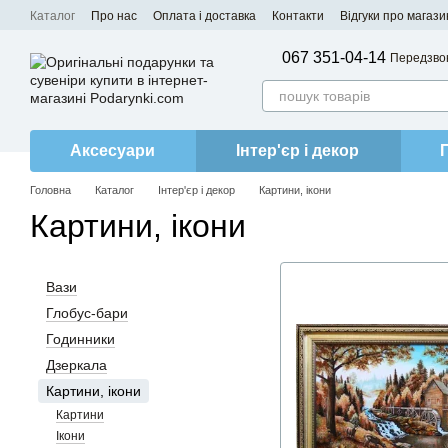
Перейти до основного контенту
Каталог
Про нас
Оплата і доставка
Контакти
Відгуки про магази
067 351-04-14
Передзво
Аксесуари
Інтер'єр і декор
Головна
Каталог
Інтер'єр і декор
Картини, ікони
Картини, ікони
Вази
Глобус-бари
Годинники
Дзеркала
Картини, ікони
Картини
Ікони