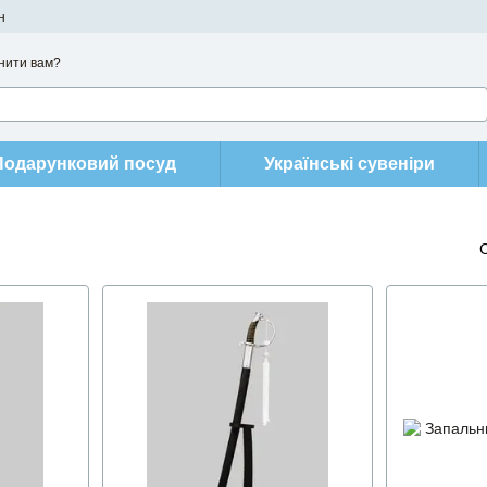
н
нити вам?
Подарунковий посуд
Українські сувеніри