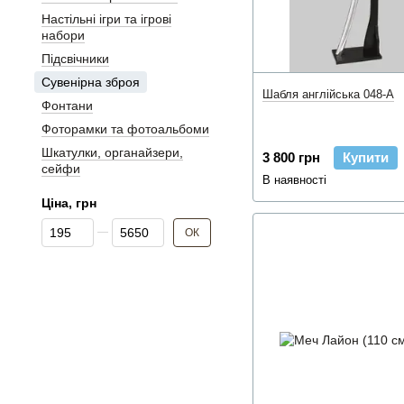
Настільні ігри та ігрові
набори
Підсвічники
Сувенірна зброя
Шабля англійська 048-A
Фонтани
Фоторамки та фотоальбоми
Шкатулки, органайзери,
3 800 грн
Купити
сейфи
В наявності
Ціна, грн
Від Ціна, грн
До Ціна, грн
ОК