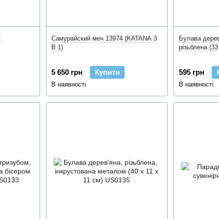
2
Самурайский меч 13974 (KATANA 3
Булава дерев'
В 1)
різьблена (33
5 650 грн
Купити
595 грн
В наявності
В наявності