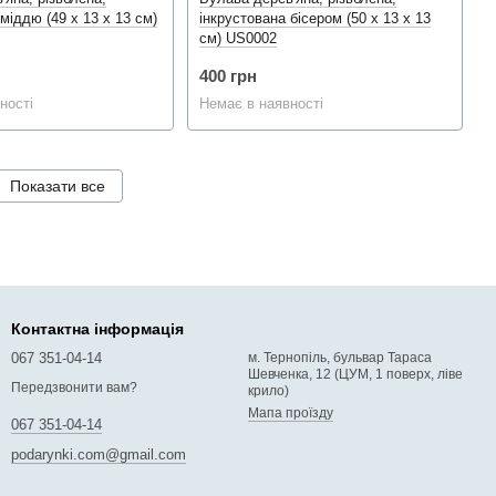
міддю (49 x 13 x 13 см)
інкрустована бісером (50 x 13 x 13
см) US0002
400 грн
ності
Немає в наявності
Показати все
Контактна інформація
067 351-04-14
м. Тернопіль, бульвар Тараса
Шевченка, 12 (ЦУМ, 1 поверх, ліве
Передзвонити вам?
крило)
Мапа проїзду
067 351-04-14
podarynki.com@gmail.com