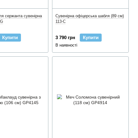
я сержанта сувенірна
Сувенірна офіцерська шабля (89 см)
 G
113-C
Купити
3 790 грн
Купити
В наявності