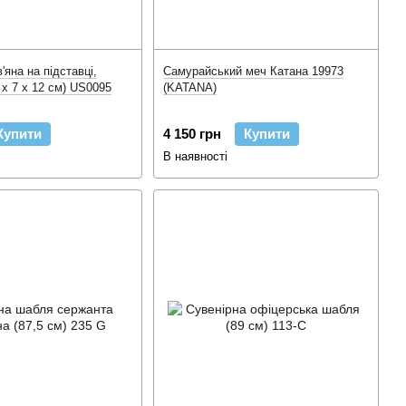
яна на підставці,
Самурайський меч Катана 19973
 x 7 x 12 см) US0095
(KATANA)
Купити
4 150 грн
Купити
В наявності