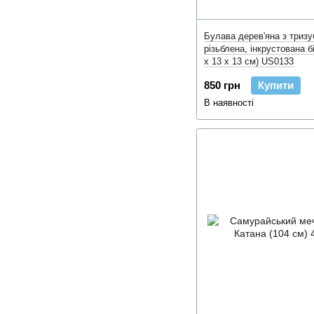
Булава дерев'яна з тризу
різьблена, інкрустована б
x 13 x 13 см) US0133
850 грн
Купити
В наявності