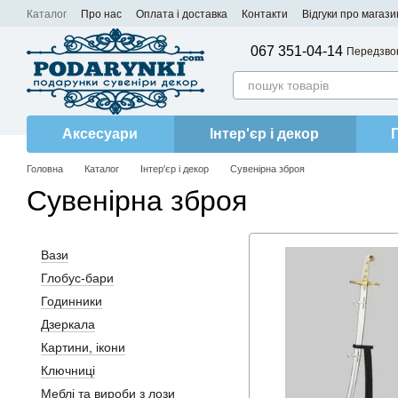
Перейти до основного контенту
Каталог
Про нас
Оплата і доставка
Контакти
Відгуки про магази
067 351-04-14
Передзво
Аксесуари
Інтер'єр і декор
Головна
Каталог
Інтер'єр і декор
Сувенірна зброя
Сувенірна зброя
Вази
Глобус-бари
Годинники
Дзеркала
Картини, ікони
Ключниці
Меблі та вироби з лози