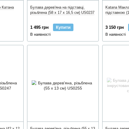
о Катана
Булава дерев'яна на підставці,
Katana Макла
різьблена (58 x 17 x 16,5 см) US0237
підставкою (
1 495 грн
Купити
3 150 грн
В наявності
В наявності
на (42 x 12
Булава дерев'яна, різьблена (55 x 13
Булава дерев