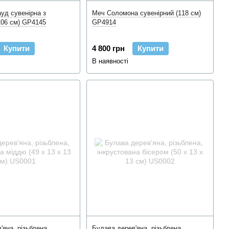
уд сувенірна з
Меч Соломона сувенірний (118 см)
106 см) GP4145
GP4914
Купити
4 800 грн
Купити
В наявності
'яна, різьблена,
Булава дерев'яна, різьблена,