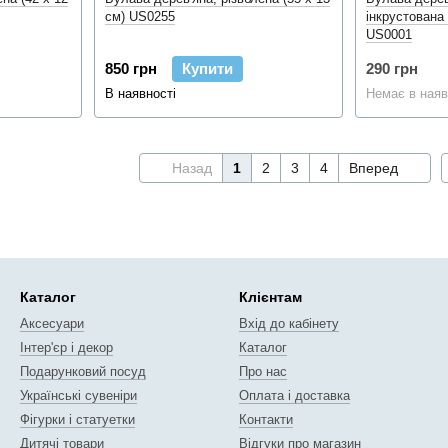
см) US0255
інкрустована 
US0001
850 грн
Купити
290 грн
В наявності
Немає в наяв
Назад
1
2
3
4
Вперед
Каталог
Клієнтам
Аксесуари
Вхід до кабінету
Інтер'єр і декор
Каталог
Подарунковий посуд
Про нас
Українські сувеніри
Оплата і доставка
Фігурки і статуетки
Контакти
Дитячі товари
Відгуки про магазин