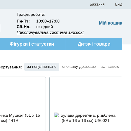
Бажання
Вхід
Графік роботи:
Пн-Пт:
10:00–17:00
Мій кошик
Сб-Нд:
вихідний
Накопичувальна система знижок!
Фігурки і статуетки
Дитячі товари
за популярністю
спочатку дешевше
за назвою
Сортування: