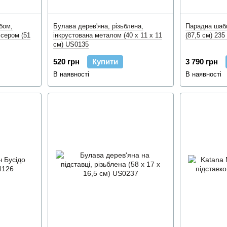
бом,
Булава дерев'яна, різьблена,
Парадна шабл
ісером (51
інкрустована металом (40 x 11 x 11
(87,5 см) 235
см) US0135
520 грн
Купити
3 790 грн
В наявності
В наявності