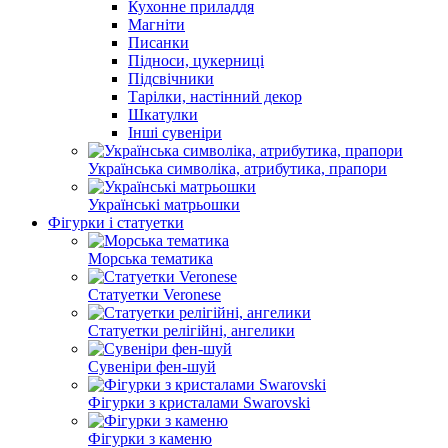
Кухонне приладдя
Магніти
Писанки
Підноси, цукерниці
Підсвічники
Тарілки, настінний декор
Шкатулки
Інші сувеніри
Українська символіка, атрибутика, прапори
Українські матрьошки
Фігурки і статуетки
Морська тематика
Статуетки Veronese
Статуетки релігійні, ангелики
Сувеніри фен-шуй
Фігурки з кристалами Swarovski
Фігурки з каменю