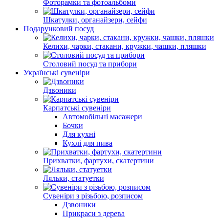
Фоторамки та фотоальбоми
Шкатулки, органайзери, сейфи
Подарунковий посуд
Келихи, чарки, стакани, кружки, чашки, пляшки
Столовий посуд та прибори
Українські сувеніри
Дзвоники
Карпатські сувеніри
Автомобільні масажери
Бочки
Для кухні
Кухлі для пива
Прихватки, фартухи, скатертини
Ляльки, статуетки
Сувеніри з різьбою, розписом
Дзвоники
Прикраси з дерева