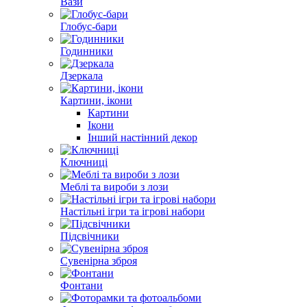
Вази
Глобус-бари
Годинники
Дзеркала
Картини, ікони
Картини
Ікони
Інший настінний декор
Ключниці
Меблі та вироби з лози
Настільні ігри та ігрові набори
Підсвічники
Сувенірна зброя
Фонтани