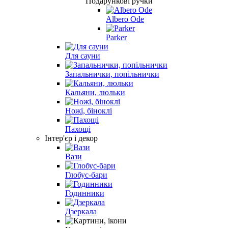
Подарункові ручки
Albero Ode
Parker
Для сауни
Запальнички, попільнички
Кальяни, люльки
Ножі, біноклі
Пахощі
Інтер'єр і декор
Вази
Глобус-бари
Годинники
Дзеркала