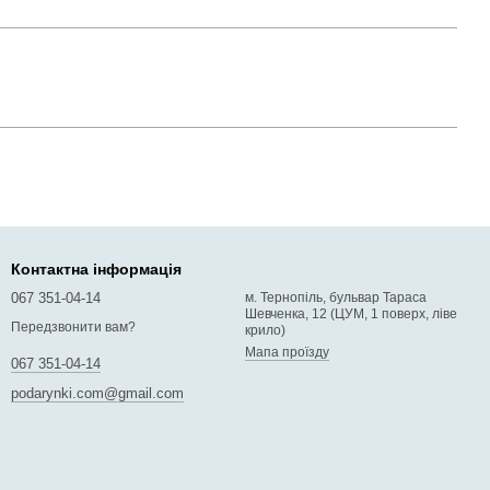
Контактна інформація
067 351-04-14
м. Тернопіль, бульвар Тараса
Шевченка, 12 (ЦУМ, 1 поверх, ліве
Передзвонити вам?
крило)
Мапа проїзду
067 351-04-14
podarynki.com@gmail.com