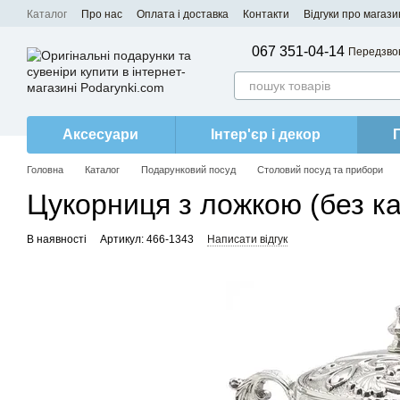
Перейти до основного контенту
Каталог
Про нас
Оплата і доставка
Контакти
Відгуки про магази
067 351-04-14
Передзво
Аксесуари
Інтер'єр і декор
Головна
Каталог
Подарунковий посуд
Столовий посуд та прибори
Цукорниця з ложкою (без ка
В наявності
Артикул: 466-1343
Написати відгук