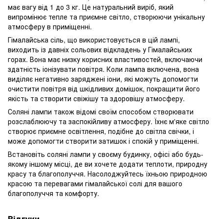
має вагу від 1 до 3 кг. Це натуральний виріб, який
випромінює тепле та приємне світло, створюючи унікальну
атмосферу в приміщенні.
Гімалайська сіль, що використовується в цій лампі,
виходить із давніх сольових відкладень у Гімалайських
горах. Вона має низку корисних властивостей, включаючи
здатність іонізувати повітря. Коли лампа включена, вона
виділяє негативно заряджені іони, які можуть допомогти
очистити повітря від шкідливих домішок, покращити його
якість та створити свіжішу та здоровішу атмосферу.
Соляні лампи також відомі своїм способом створювати
розслаблюючу та заспокійливу атмосферу. Їхнє м'яке світло
створює приємне освітлення, подібне до світла свічки, і
може допомогти створити затишок і спокій у приміщенні.
Встановіть соляні лампи у своєму будинку, офісі або будь-
якому іншому місці, де ви хочете додати теплоти, природну
красу та благополуччя. Насолоджуйтесь їхньою природною
красою та перевагами гімалайської солі для вашого
благополуччя та комфорту.
Відгуки