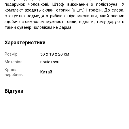
подарунок чоловікові. Штоф виконаний з полістоуна. У
комплект входять скляні стопки (6 шт.) і графін. До слова,
статуетка ведмедя з рибою (звіра мисливця, який зловив
здобич) є символом мужності, сили, відваги, тому дарують
такий сувенір чоловікам не дарма.
Характеристики
Розмір
56 х 19 х 26 см
Матеріал
полістоун
Країна-
Китай
виробник
Відгуки