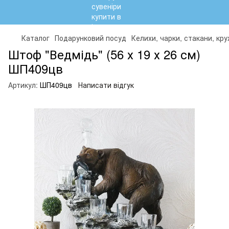
Каталог
Подарунковий посуд
Келихи, чарки, стакани, кр
Штоф "Ведмідь" (56 х 19 х 26 см)
ШП409цв
Артикул:
ШП409цв
Написати відгук