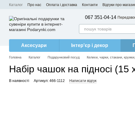
Перейти до основного контенту
Каталог
Про нас
Оплата і доставка
Контакти
Відгуки про магази
067 351-04-14
Передзво
Аксесуари
Інтер'єр і декор
Головна
Каталог
Подарунковий посуд
Келихи, чарки, стакани, кружки
Набір чашок на підносі (15 
В наявності
Артикул: 466-1112
Написати відгук