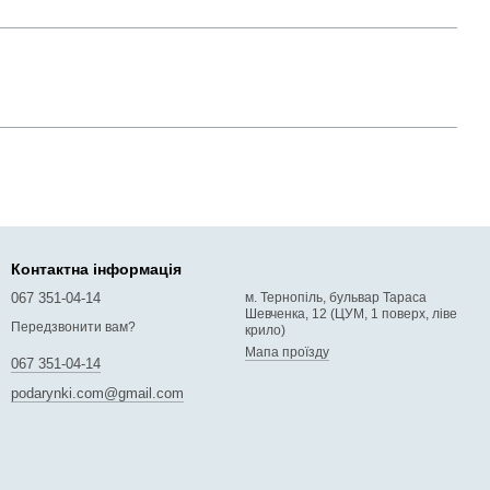
Контактна інформація
067 351-04-14
м. Тернопіль, бульвар Тараса
Шевченка, 12 (ЦУМ, 1 поверх, ліве
Передзвонити вам?
крило)
Мапа проїзду
067 351-04-14
podarynki.com@gmail.com