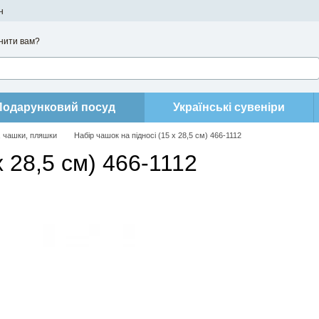
н
нити вам?
Подарунковий посуд
Українські сувеніри
, чашки, пляшки
Набір чашок на підносі (15 x 28,5 см) 466-1112
x 28,5 см) 466-1112