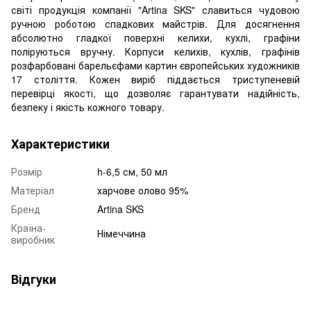
світі продукція компанії "Artina SKS" славиться чудовою
ручною роботою спадкових майстрів. Для досягнення
абсолютно гладкої поверхні келихи, кухлі, графіни
поліруються вручну. Корпуси келихів, кухлів, графінів
розфарбовані барельєфами картин європейських художників
17 століття. Кожен виріб піддається триступеневій
перевірці якості, що дозволяє гарантувати надійність,
безпеку і якість кожного товару.
Характеристики
Розмір
h-6,5 см, 50 мл
Матеріал
харчове олово 95%
Бренд
Artina SKS
Країна-
Німеччина
виробник
Відгуки