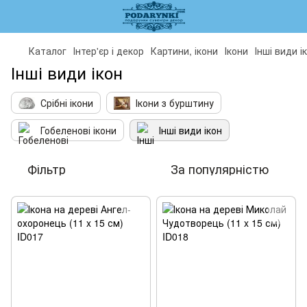
Каталог
Інтер'єр і декор
Картини, ікони
Ікони
Інші види і
Інші види ікон
Срібні ікони
Ікони з бурштину
Гобеленові ікони
Інші види ікон
Фільтр
За популярністю