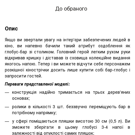
До обраного
Опис
Якщо ви звертали увагу на інтер'єри забезпечених людей в
кіно, ви напевно бачили такий атрибут оздоблення як
глобус-бар зі столиком. Головний герой легким рухом руки
відкривав кришку і діставав із сховища колекційне видання
якогось напою. Тепер і ви можете відчути себе персонажем
розкішної кінострічки досить лише купити собі бар-глобус і
запросити гостей.
Переваги представленої моделі:
конструкція надійно тримається на трьох дерев'яних
основах;
ролики в кількості 3 шт. беззвучно переміщують бар в
потрібному напрямку;
у сфері поміщаються пляшки висотою 30 см (0,5 л). Ви
зможете зберігати в цьому глобусі 3-4 напої в
залежності від опуклості самих пляшок;