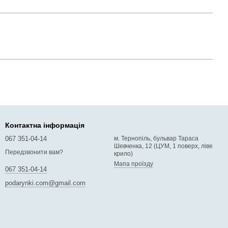
Контактна інформація
067 351-04-14
м. Тернопіль, бульвар Тараса
Шевченка, 12 (ЦУМ, 1 поверх, ліве
Передзвонити вам?
крило)
Мапа проїзду
067 351-04-14
podarynki.com@gmail.com