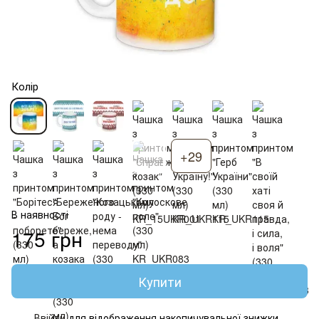
Колір
+29
В наявності
175 грн
Купити
Ввійти
для відображення накопичувальної знижки
%