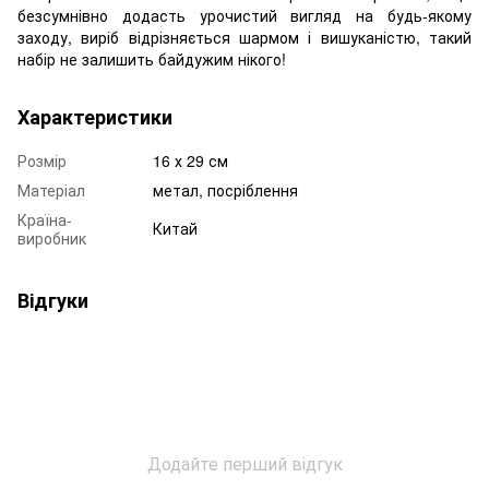
безсумнівно додасть урочистий вигляд на будь-якому
заходу, виріб відрізняється шармом і вишуканістю, такий
набір не залишить байдужим нікого!
Характеристики
Розмір
16 х 29 см
Матеріал
метал, посріблення
Країна-
Китай
виробник
Відгуки
Додайте перший відгук