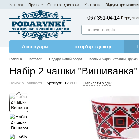
Перейти до основного контенту
Каталог
Про нас
Оплата і доставка
Контакти
Відгуки про магази
067 351-04-14
Передзво
Аксесуари
Інтер'єр і декор
Головна
Каталог
Подарунковий посуд
Келихи, чарки, стакани, кружки
Набір 2 чашки "Вишиванка"
Немає в наявності
Артикул: 117-2001
Написати відгук