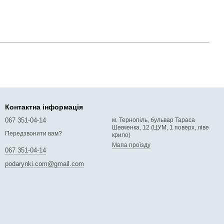
Контактна інформація
067 351-04-14
м. Тернопіль, бульвар Тараса
Шевченка, 12 (ЦУМ, 1 поверх, ліве
Передзвонити вам?
крило)
Мапа проїзду
067 351-04-14
podarynki.com@gmail.com