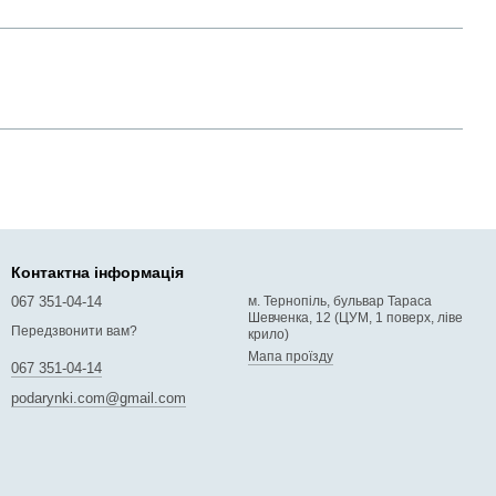
Контактна інформація
067 351-04-14
м. Тернопіль, бульвар Тараса
Шевченка, 12 (ЦУМ, 1 поверх, ліве
Передзвонити вам?
крило)
Мапа проїзду
067 351-04-14
podarynki.com@gmail.com