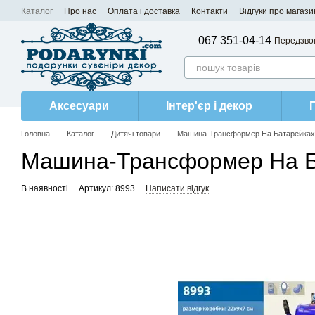
Перейти до основного контенту
Каталог
Про нас
Оплата і доставка
Контакти
Відгуки про магази
067 351-04-14
Передзво
Аксесуари
Інтер'єр і декор
Головна
Каталог
Дитячі товари
Машина-Трансформер На Батарейках (
Машина-Трансформер На Бат
В наявності
Артикул: 8993
Написати відгук