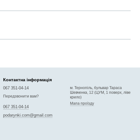
Контактна інформація
067 351-04-14
м. Тернопіль, бульвар Тараса
Шевченка, 12 (ЦУМ, 1 поверх, ліве
Передзвонити вам?
крило)
Мапа проїзду
067 351-04-14
podarynki.com@gmail.com