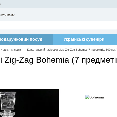
н
нити вам?
Подарунковий посуд
Українські сувеніри
, чашки, пляшки
Кришталевий набір для віскі Zig-Zag Bohemia (7 предметів, 300 мл,
і Zig-Zag Bohemia (7 предметі