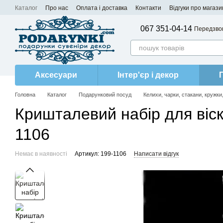
Перейти до основного контенту
Каталог
Про нас
Оплата і доставка
Контакти
Відгуки про магази
067 351-04-14
Передзво
Аксесуари
Інтер'єр і декор
Головна
Каталог
Подарунковий посуд
Келихи, чарки, стакани, кружки
Кришталевий набір для віск
1106
Немає в наявності
Артикул: 199-1106
Написати відгук