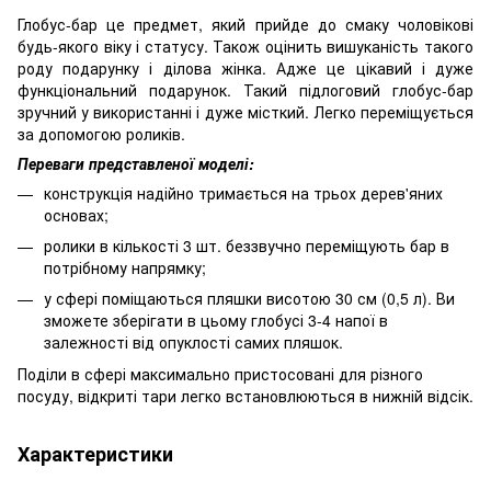
Глобус-бар це предмет, який прийде до смаку чоловікові
будь-якого віку і статусу. Також оцінить вишуканість такого
роду подарунку і ділова жінка. Адже це цікавий і дуже
функціональний подарунок. Такий підлоговий глобус-бар
зручний у використанні і дуже місткий. Легко переміщується
за допомогою роликів.
Переваги представленої моделі:
конструкція надійно тримається на трьох дерев'яних
основах;
ролики в кількості 3 шт. беззвучно переміщують бар в
потрібному напрямку;
у сфері поміщаються пляшки висотою 30 см (0,5 л). Ви
зможете зберігати в цьому глобусі 3-4 напої в
залежності від опуклості самих пляшок.
Поділи в сфері максимально пристосовані для різного
посуду, відкриті тари легко встановлюються в нижній відсік.
Характеристики