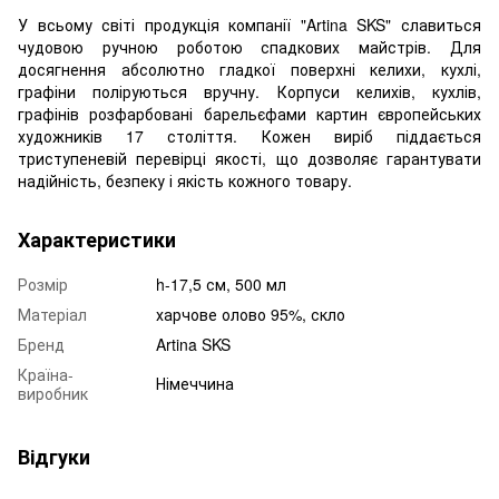
У всьому світі продукція компанії "Artina SKS" славиться
чудовою ручною роботою спадкових майстрів. Для
досягнення абсолютно гладкої поверхні келихи, кухлі,
графіни поліруються вручну. Корпуси келихів, кухлів,
графінів розфарбовані барельєфами картин європейських
художників 17 століття. Кожен виріб піддається
триступеневій перевірці якості, що дозволяє гарантувати
надійність, безпеку і якість кожного товару.
Характеристики
Розмір
h-17,5 см, 500 мл
Матеріал
харчове олово 95%, скло
Бренд
Artina SKS
Країна-
Німеччина
виробник
Відгуки